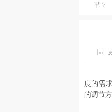
节？
制
度的需
的调节