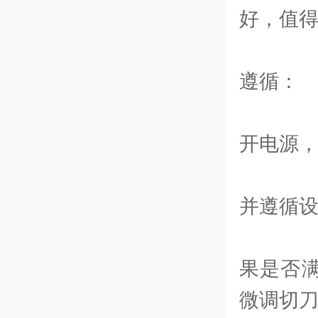
好，值
此
遵循：
在
开电源
调
并遵循
调
果是否
微调切