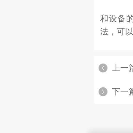
制
和设备
法，可
上一
下一