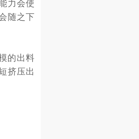
能力会使
会随之下
模的出料
短挤压出