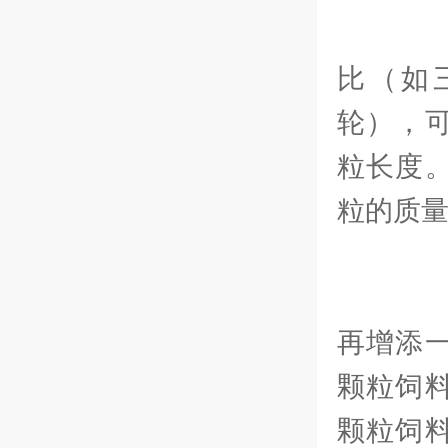
通
比（如
轮），
粒长度
粒的质
在
再增添
颗粒饲
颗粒饲