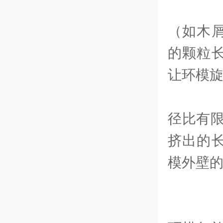
对
（如木
的颗粒
让环模
对
径比有限
挤出的
模外壁
通