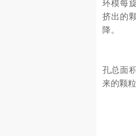
环模每
挤出的
降。
增
孔总面
来的颗