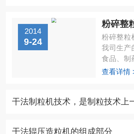
2014
粉碎整粒
9-24
我司生产
食品、制
粒机主要
查看详情 
大小的小
万种物料，.
干法辊压造粒机的组成部分